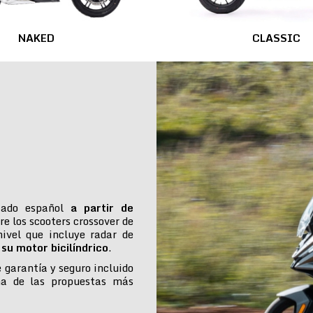
NAKED
CLASSIC
cado español
a partir de
re los scooters crossover de
ivel que incluye radar de
su motor bicilíndrico
.
e garantía y seguro incluido
na de las propuestas más