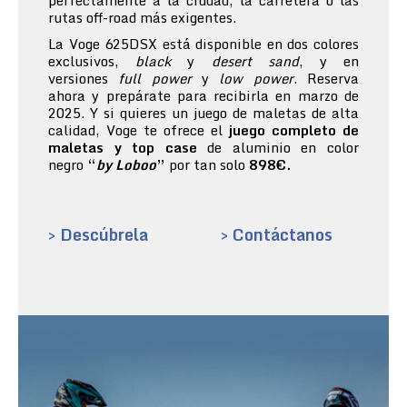
perfectamente a la ciudad, la carretera o las
rutas off-road más exigentes.
La Voge 625DSX está disponible en dos colores
exclusivos,
black
y
desert sand
, y en
versiones
full power
y
low power
. Reserva
ahora y prepárate para recibirla en marzo de
2025. Y si quieres un juego de maletas de alta
calidad, Voge te ofrece el
juego completo de
maletas y top case
de aluminio en color
negro
“
by Loboo
”
por tan solo
898€.
> Descúbrela
> Contáctanos