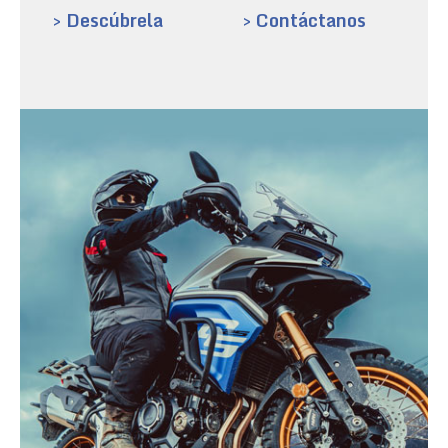
> Descúbrela
> Contáctanos