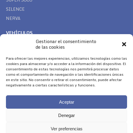
SILENCE
NERVA
VEHÍCULOS
Gestionar el consentimiento
CAN AM
de las cookies
SEA DOO
TREK
Para ofrecer las mejores experiencias, utilizamos tecnologías como las
cookies para almacenar y/o acceder a la información del dispositivo. El
consentimiento de estas tecnologías nos permitirá procesar datos
SÍGUENOS
como el comportamiento de navegación o las identificaciones únicas
en este sitio. No consentir o retirar el consentimiento, puede afectar
Encuéntranos en:
negativamente a ciertas características y funciones.
Facebook
YouTube
Instagram
page
page
page
Aceptar
opens
opens
opens
in
in
in
Denegar
new
new
new
window
window
window
Ver preferencias