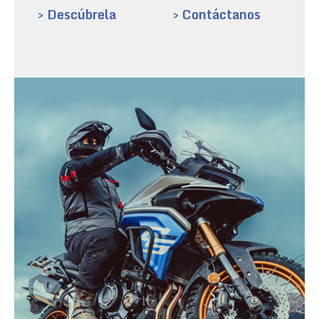
> Descúbrela
> Contáctanos