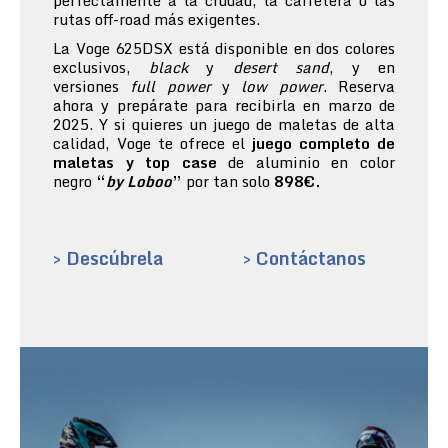
perfectamente a la ciudad, la carretera o las
rutas off-road más exigentes.
La Voge 625DSX está disponible en dos colores
exclusivos,
black
y
desert sand
, y en
versiones
full power
y
low power
. Reserva
ahora y prepárate para recibirla en marzo de
2025. Y si quieres un juego de maletas de alta
calidad, Voge te ofrece el
juego completo de
maletas y top case
de aluminio en color
negro
“
by Loboo
”
por tan solo
898€.
> Descúbrela
> Contáctanos