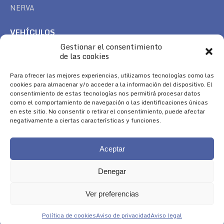
NERVA
VEHÍCULOS
Gestionar el consentimiento
CAN AM
de las cookies
SEA DOO
TREK
Para ofrecer las mejores experiencias, utilizamos tecnologías como las
cookies para almacenar y/o acceder a la información del dispositivo. El
consentimiento de estas tecnologías nos permitirá procesar datos
SÍGUENOS
como el comportamiento de navegación o las identificaciones únicas
en este sitio. No consentir o retirar el consentimiento, puede afectar
Encuéntranos en:
negativamente a ciertas características y funciones.
Facebook
YouTube
Instagram
page
page
page
Aceptar
opens
opens
opens
in
in
in
Denegar
new
new
new
window
window
window
Ver preferencias
Aviso Legal
|
Política de Cookies
|
Diseño 
Política de cookies
Aviso de privacidad
Aviso legal