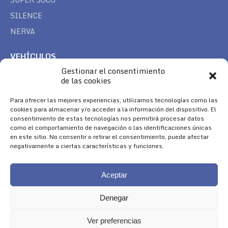
SILENCE
NERVA
VEHÍCULOS
Gestionar el consentimiento
CAN AM
de las cookies
SEA DOO
TREK
Para ofrecer las mejores experiencias, utilizamos tecnologías como las
cookies para almacenar y/o acceder a la información del dispositivo. El
consentimiento de estas tecnologías nos permitirá procesar datos
SÍGUENOS
como el comportamiento de navegación o las identificaciones únicas
en este sitio. No consentir o retirar el consentimiento, puede afectar
Encuéntranos en:
negativamente a ciertas características y funciones.
Facebook
YouTube
Instagram
page
page
page
Aceptar
opens
opens
opens
in
in
in
Denegar
new
new
new
window
window
window
Ver preferencias