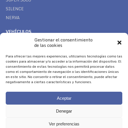
SILENCE
NERVA
VEHÍCULOS
Gestionar el consentimiento
CAN AM
de las cookies
SEA DOO
TREK
Para ofrecer las mejores experiencias, utilizamos tecnologías como las
cookies para almacenar y/o acceder a la información del dispositivo. El
consentimiento de estas tecnologías nos permitirá procesar datos
SÍGUENOS
como el comportamiento de navegación o las identificaciones únicas
en este sitio. No consentir o retirar el consentimiento, puede afectar
Encuéntranos en:
negativamente a ciertas características y funciones.
Facebook
YouTube
Instagram
page
page
page
Aceptar
opens
opens
opens
in
in
in
Denegar
new
new
new
window
window
window
Ver preferencias