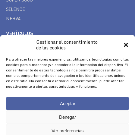
SILENCE
NERVA
VEHÍCULOS
Gestionar el consentimiento
CAN AM
de las cookies
SEA DOO
TREK
Para ofrecer las mejores experiencias, utilizamos tecnologías como las
cookies para almacenar y/o acceder a la información del dispositivo. El
consentimiento de estas tecnologías nos permitirá procesar datos
SÍGUENOS
como el comportamiento de navegación o las identificaciones únicas
en este sitio. No consentir o retirar el consentimiento, puede afectar
Encuéntranos en:
negativamente a ciertas características y funciones.
Facebook
YouTube
Instagram
page
page
page
Aceptar
opens
opens
opens
in
in
in
Denegar
new
new
new
window
window
window
Ver preferencias