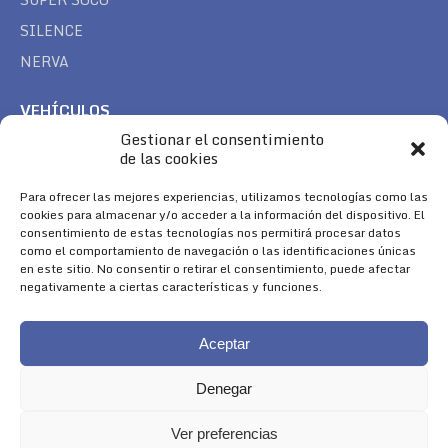
SILENCE
NERVA
VEHÍCULOS
Gestionar el consentimiento
CAN AM
de las cookies
SEA DOO
TREK
Para ofrecer las mejores experiencias, utilizamos tecnologías como las
cookies para almacenar y/o acceder a la información del dispositivo. El
consentimiento de estas tecnologías nos permitirá procesar datos
SÍGUENOS
como el comportamiento de navegación o las identificaciones únicas
en este sitio. No consentir o retirar el consentimiento, puede afectar
Encuéntranos en:
negativamente a ciertas características y funciones.
Facebook
YouTube
Instagram
page
page
page
Aceptar
opens
opens
opens
in
in
in
Denegar
new
new
new
window
window
window
Ver preferencias