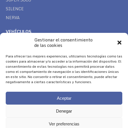
SILENCE
NERVA
VEHÍCULOS
Gestionar el consentimiento
CAN AM
de las cookies
SEA DOO
TREK
Para ofrecer las mejores experiencias, utilizamos tecnologías como las
cookies para almacenar y/o acceder a la información del dispositivo. El
consentimiento de estas tecnologías nos permitirá procesar datos
SÍGUENOS
como el comportamiento de navegación o las identificaciones únicas
en este sitio. No consentir o retirar el consentimiento, puede afectar
Encuéntranos en:
negativamente a ciertas características y funciones.
Facebook
YouTube
Instagram
page
page
page
Aceptar
opens
opens
opens
in
in
in
Denegar
new
new
new
window
window
window
Ver preferencias