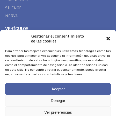
SILENCE
NERVA
VEHÍCULOS
Gestionar el consentimiento
CAN AM
de las cookies
SEA DOO
TREK
Para ofrecer las mejores experiencias, utilizamos tecnologías como las
cookies para almacenar y/o acceder a la información del dispositivo. El
consentimiento de estas tecnologías nos permitirá procesar datos
SÍGUENOS
como el comportamiento de navegación o las identificaciones únicas
en este sitio. No consentir o retirar el consentimiento, puede afectar
Encuéntranos en:
negativamente a ciertas características y funciones.
Facebook
YouTube
Instagram
page
page
page
Aceptar
opens
opens
opens
in
in
in
Denegar
new
new
new
window
window
window
Ver preferencias