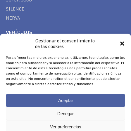
SILENCE
NERVA
VEHÍCULOS
Gestionar el consentimiento
CAN AM
de las cookies
SEA DOO
TREK
Para ofrecer las mejores experiencias, utilizamos tecnologías como las
cookies para almacenar y/o acceder a la información del dispositivo. El
consentimiento de estas tecnologías nos permitirá procesar datos
SÍGUENOS
como el comportamiento de navegación o las identificaciones únicas
en este sitio. No consentir o retirar el consentimiento, puede afectar
Encuéntranos en:
negativamente a ciertas características y funciones.
Facebook
YouTube
Instagram
page
page
page
Aceptar
opens
opens
opens
in
in
in
Denegar
new
new
new
window
window
window
Ver preferencias