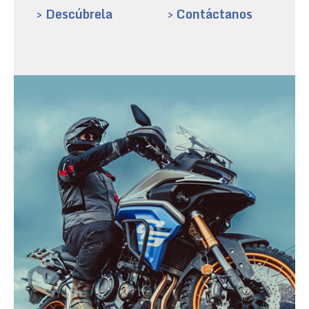
> Descúbrela
> Contáctanos