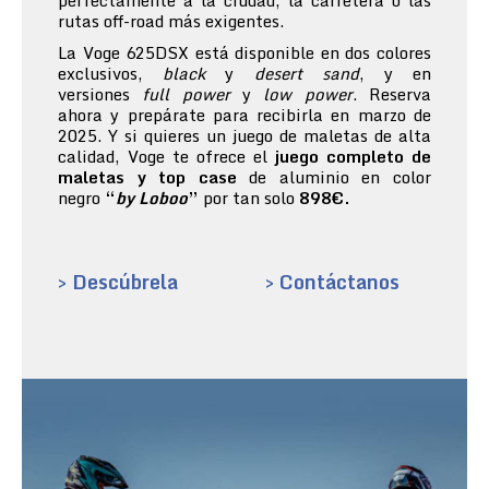
perfectamente a la ciudad, la carretera o las
rutas off-road más exigentes.
La Voge 625DSX está disponible en dos colores
exclusivos,
black
y
desert sand
, y en
versiones
full power
y
low power
. Reserva
ahora y prepárate para recibirla en marzo de
2025. Y si quieres un juego de maletas de alta
calidad, Voge te ofrece el
juego completo de
maletas y top case
de aluminio en color
negro
“
by Loboo
”
por tan solo
898€.
> Descúbrela
> Contáctanos