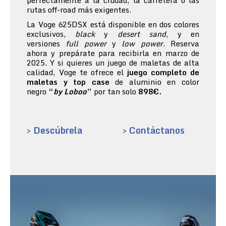
perfectamente a la ciudad, la carretera o las
rutas off-road más exigentes.
La Voge 625DSX está disponible en dos colores
exclusivos,
black
y
desert sand
, y en
versiones
full power
y
low power
. Reserva
ahora y prepárate para recibirla en marzo de
2025. Y si quieres un juego de maletas de alta
calidad, Voge te ofrece el
juego completo de
maletas y top case
de aluminio en color
negro
“
by Loboo
”
por tan solo
898€.
> Descúbrela
> Contáctanos