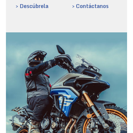
> Descúbrela
> Contáctanos