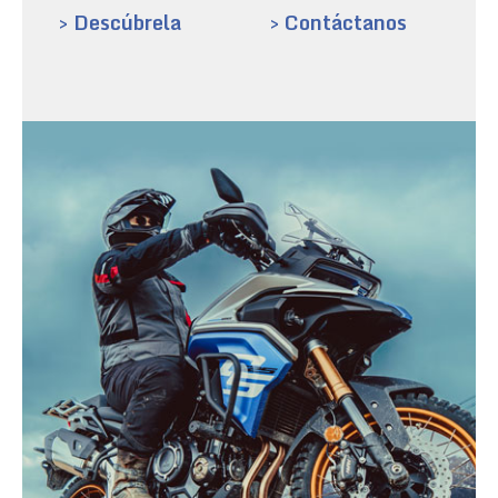
> Descúbrela
> Contáctanos