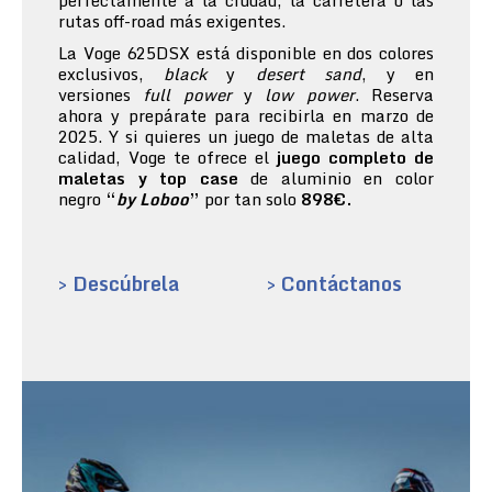
perfectamente a la ciudad, la carretera o las
rutas off-road más exigentes.
La Voge 625DSX está disponible en dos colores
exclusivos,
black
y
desert sand
, y en
versiones
full power
y
low power
. Reserva
ahora y prepárate para recibirla en marzo de
2025. Y si quieres un juego de maletas de alta
calidad, Voge te ofrece el
juego completo de
maletas y top case
de aluminio en color
negro
“
by Loboo
”
por tan solo
898€.
> Descúbrela
> Contáctanos