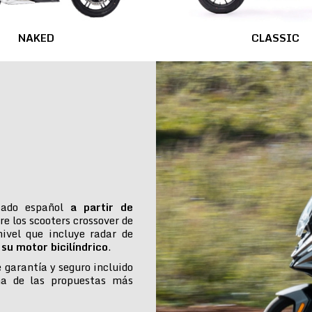
NAKED
CLASSIC
cado español
a partir de
re los scooters crossover de
ivel que incluye radar de
su motor bicilíndrico
.
e garantía y seguro incluido
na de las propuestas más