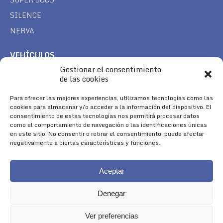
SILENCE
NERVA
VEHÍCULOS
Gestionar el consentimiento
CAN AM
de las cookies
SEA DOO
TREK
Para ofrecer las mejores experiencias, utilizamos tecnologías como las
cookies para almacenar y/o acceder a la información del dispositivo. El
consentimiento de estas tecnologías nos permitirá procesar datos
SÍGUENOS
como el comportamiento de navegación o las identificaciones únicas
en este sitio. No consentir o retirar el consentimiento, puede afectar
Encuéntranos en:
negativamente a ciertas características y funciones.
Facebook
YouTube
Instagram
page
page
page
Aceptar
opens
opens
opens
in
in
in
Denegar
new
new
new
window
window
window
Ver preferencias