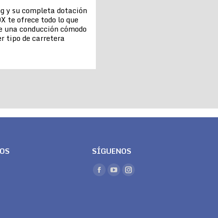
ng y su completa dotación
X te ofrece todo lo que
de una conducción cómodo
r tipo de carretera
LOS
SÍGUENOS
Encuéntranos en:
Facebook
YouTube
Instagram
page
page
page
opens
opens
opens
in
in
in