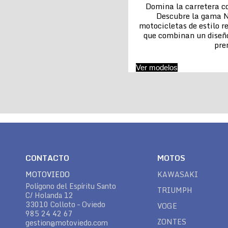
Domina la carretera co
Descubre la gama N
motocicletas de estilo re
que combinan un diseñ
pr
Ver modelos
CONTACTO
MOTOS
MOTOVIEDO
KAWASAKI
Polígono del Espíritu Santo
TRIUMPH
C/ Holanda 12
33010 Colloto – Oviedo
VOGE
985 24 42 67
ZONTES
gestion@motoviedo.com