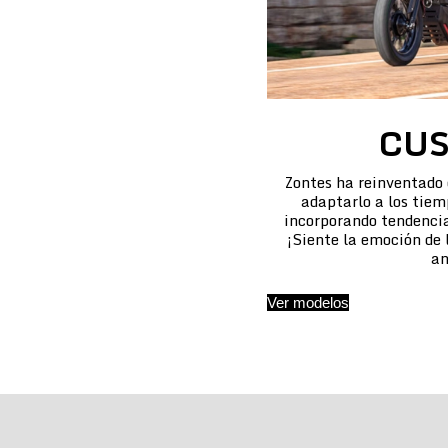
CU
Zontes ha reinventado
adaptarlo a los tiem
incorporando tendencias
¡Siente la emoción de
an
Ver modelos