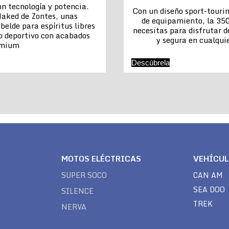
n tecnología y potencia.
Con un diseño sport-touri
aked de Zontes, unas
de equipamiento, la 350
belde para espíritus libres
necesitas para disfrutar 
o deportivo con acabados
y segura en cualquie
emium
Descúbrela
MOTOS ELÉCTRICAS
VEHÍCU
SUPER SOCO
CAN AM
SEA DOO
SILENCE
TREK
NERVA