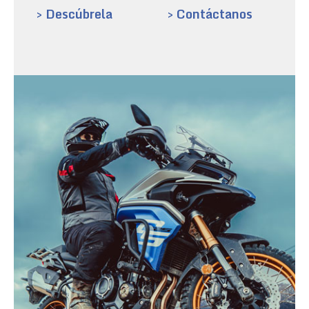
> Descúbrela
> Contáctanos