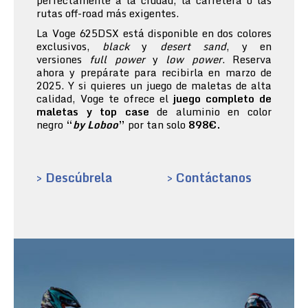
perfectamente a la ciudad, la carretera o las
rutas off-road más exigentes.
La Voge 625DSX está disponible en dos colores
exclusivos,
black
y
desert sand
, y en
versiones
full power
y
low power
. Reserva
ahora y prepárate para recibirla en marzo de
2025. Y si quieres un juego de maletas de alta
calidad, Voge te ofrece el
juego completo de
maletas y top case
de aluminio en color
negro
“
by Loboo
”
por tan solo
898€.
> Descúbrela
> Contáctanos