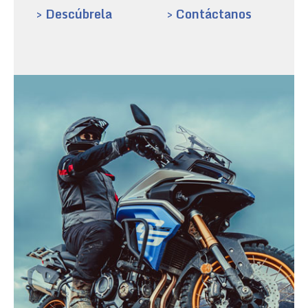
> Descúbrela
> Contáctanos