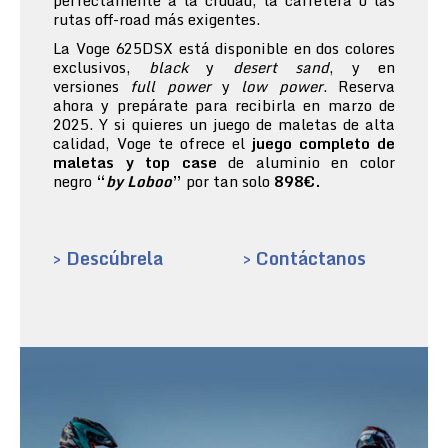
perfectamente a la ciudad, la carretera o las
rutas off-road más exigentes.
La Voge 625DSX está disponible en dos colores
exclusivos,
black
y
desert sand
, y en
versiones
full power
y
low power
. Reserva
ahora y prepárate para recibirla en marzo de
2025. Y si quieres un juego de maletas de alta
calidad, Voge te ofrece el
juego completo de
maletas y top case
de aluminio en color
negro
“
by Loboo
”
por tan solo
898€.
> Descúbrela
> Contáctanos