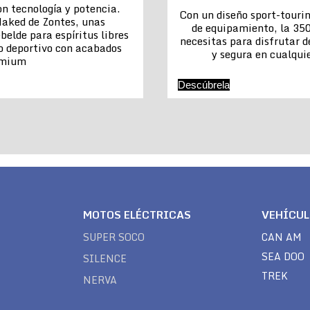
n tecnología y potencia.
Con un diseño sport-touri
aked de Zontes, unas
de equipamiento, la 350
belde para espíritus libres
necesitas para disfrutar 
o deportivo con acabados
y segura en cualquie
emium
Descúbrela
MOTOS ELÉCTRICAS
VEHÍCU
SUPER SOCO
CAN AM
SEA DOO
SILENCE
TREK
NERVA