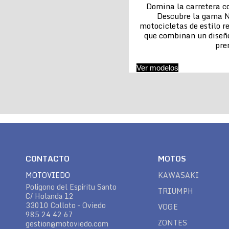
Domina la carretera co
Descubre la gama N
motocicletas de estilo re
que combinan un diseñ
pr
Ver modelos
CONTACTO
MOTOS
MOTOVIEDO
KAWASAKI
Polígono del Espíritu Santo
TRIUMPH
C/ Holanda 12
33010 Colloto – Oviedo
VOGE
985 24 42 67
ZONTES
gestion@motoviedo.com