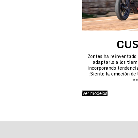
CU
Zontes ha reinventado
adaptarlo a los tiem
incorporando tendencias
¡Siente la emoción de
an
Ver modelos