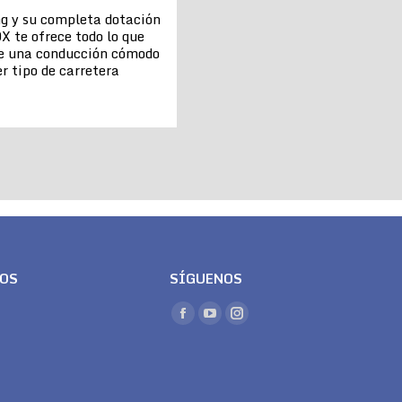
ng y su completa dotación
X te ofrece todo lo que
de una conducción cómodo
r tipo de carretera
LOS
SÍGUENOS
Encuéntranos en:
Facebook
YouTube
Instagram
page
page
page
opens
opens
opens
in
in
in