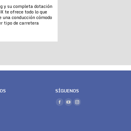
ng y su completa dotación
X te ofrece todo lo que
de una conducción cómodo
r tipo de carretera
LOS
SÍGUENOS
Encuéntranos en:
Facebook
YouTube
Instagram
page
page
page
opens
opens
opens
in
in
in