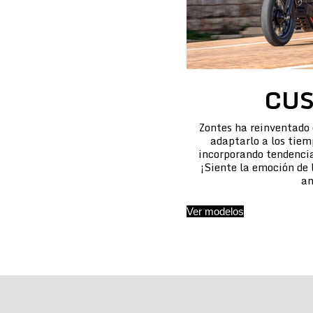
CU
Zontes ha reinventado
adaptarlo a los tiem
incorporando tendencias
¡Siente la emoción de
an
Ver modelos