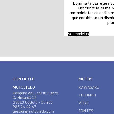
Domina la carretera co
Descubre la gama N
motocicletas de estilo re
que combinan un diseñ
pr
Ver modelos
CONTACTO
MOTOS
MOTOVIEDO
KAWASAKI
Polígono del Espíritu Santo
TRIUMPH
C/ Holanda 12
33010 Colloto – Oviedo
VOGE
985 24 42 67
ZONTES
gestion@motoviedo.com