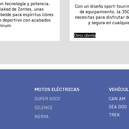
n tecnología y potencia.
Con un diseño sport-touri
aked de Zontes, unas
de equipamiento, la 350
belde para espíritus libres
necesitas para disfrutar 
o deportivo con acabados
y segura en cualquie
emium
Descúbrela
MOTOS ELÉCTRICAS
VEHÍCU
SUPER SOCO
CAN AM
SEA DOO
SILENCE
TREK
NERVA