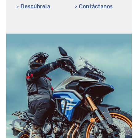
> Descúbrela
> Contáctanos