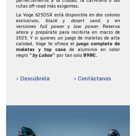
perfectamente a la ciudad, la carretera o las
rutas off-road más exigentes.
La Voge 625DSX está disponible en dos colores
exclusivos,
black
y
desert sand
, y en
versiones
full power
y
low power
. Reserva
ahora y prepárate para recibirla en marzo de
2025. Y si quieres un juego de maletas de alta
calidad, Voge te ofrece el
juego completo de
maletas y top case
de aluminio en color
negro
“
by Loboo
”
por tan solo
898€.
> Descúbrela
> Contáctanos