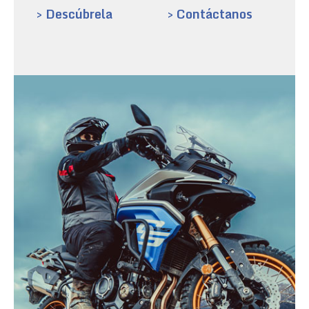
> Descúbrela
> Contáctanos