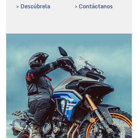
> Descúbrela
> Contáctanos