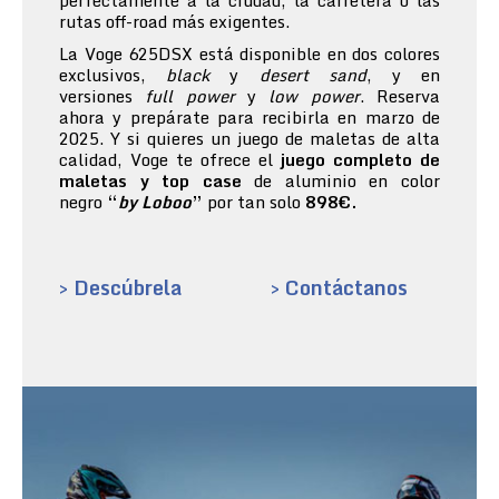
perfectamente a la ciudad, la carretera o las
rutas off-road más exigentes.
La Voge 625DSX está disponible en dos colores
exclusivos,
black
y
desert sand
, y en
versiones
full power
y
low power
. Reserva
ahora y prepárate para recibirla en marzo de
2025. Y si quieres un juego de maletas de alta
calidad, Voge te ofrece el
juego completo de
maletas y top case
de aluminio en color
negro
“
by Loboo
”
por tan solo
898€.
> Descúbrela
> Contáctanos