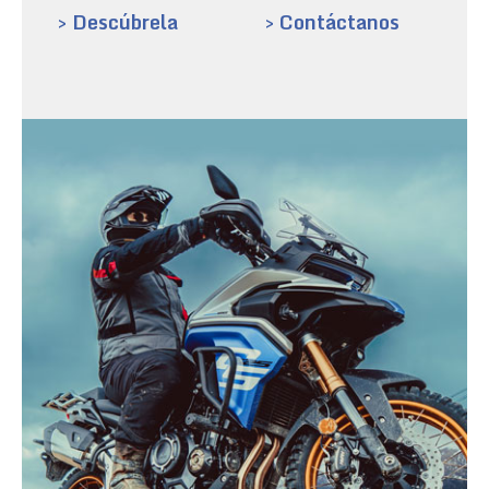
> Descúbrela
> Contáctanos