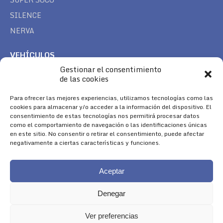
SILENCE
NERVA
VEHÍCULOS
Gestionar el consentimiento
CAN AM
de las cookies
SEA DOO
TREK
Para ofrecer las mejores experiencias, utilizamos tecnologías como las
cookies para almacenar y/o acceder a la información del dispositivo. El
consentimiento de estas tecnologías nos permitirá procesar datos
SÍGUENOS
como el comportamiento de navegación o las identificaciones únicas
en este sitio. No consentir o retirar el consentimiento, puede afectar
Encuéntranos en:
negativamente a ciertas características y funciones.
Facebook
YouTube
Instagram
page
page
page
Aceptar
opens
opens
opens
in
in
in
Denegar
new
new
new
window
window
window
Ver preferencias