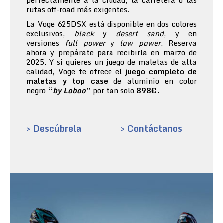
perfectamente a la ciudad, la carretera o las
rutas off-road más exigentes.
La Voge 625DSX está disponible en dos colores
exclusivos,
black
y
desert sand
, y en
versiones
full power
y
low power
. Reserva
ahora y prepárate para recibirla en marzo de
2025. Y si quieres un juego de maletas de alta
calidad, Voge te ofrece el
juego completo de
maletas y top case
de aluminio en color
negro
“
by Loboo
”
por tan solo
898€.
> Descúbrela
> Contáctanos