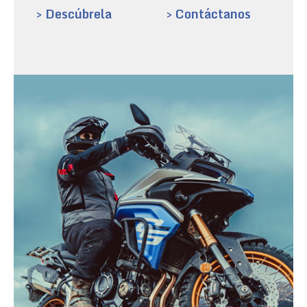
> Descúbrela
> Contáctanos