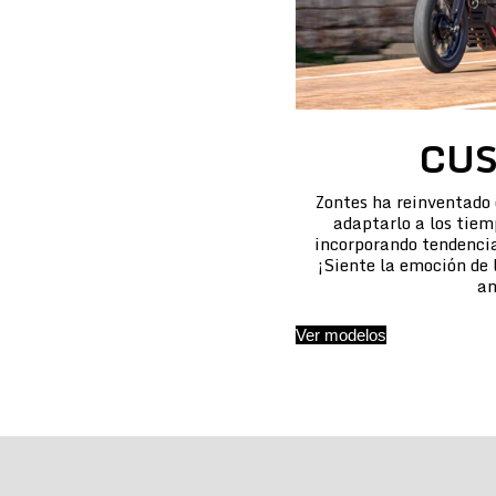
CU
Zontes ha reinventado
adaptarlo a los tiem
incorporando tendencias
¡Siente la emoción de
an
Ver modelos