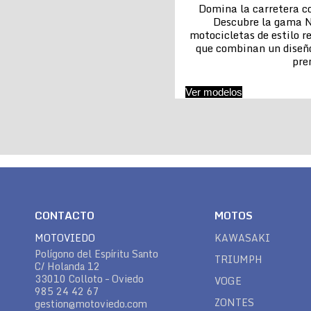
Domina la carretera co
Descubre la gama N
motocicletas de estilo re
que combinan un diseñ
pr
Ver modelos
CONTACTO
MOTOS
MOTOVIEDO
KAWASAKI
Polígono del Espíritu Santo
TRIUMPH
C/ Holanda 12
33010 Colloto – Oviedo
VOGE
985 24 42 67
ZONTES
gestion@motoviedo.com