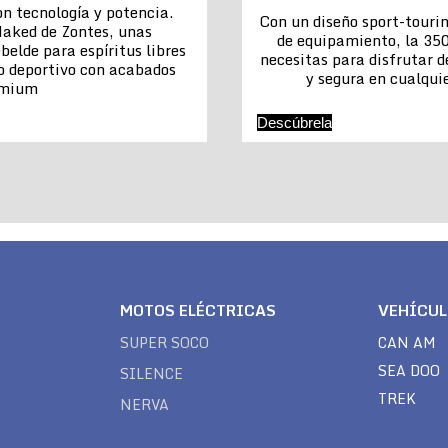
n tecnología y potencia.
Con un diseño sport-touri
aked de Zontes, unas
de equipamiento, la 350
belde para espíritus libres
necesitas para disfrutar 
o deportivo con acabados
y segura en cualquie
emium
Descúbrela
MOTOS ELÉCTRICAS
VEHÍCU
SUPER SOCO
CAN AM
SEA DOO
SILENCE
TREK
NERVA