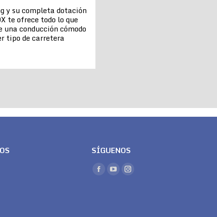
ng y su completa dotación
X te ofrece todo lo que
de una conducción cómodo
r tipo de carretera
LOS
SÍGUENOS
Encuéntranos en:
Facebook
YouTube
Instagram
page
page
page
opens
opens
opens
in
in
in