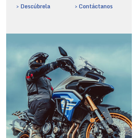
> Descúbrela
> Contáctanos