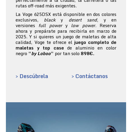
perfectamente a la ciudad, la carretera o las
rutas off-road más exigentes.
La Voge 625DSX está disponible en dos colores
exclusivos,
black
y
desert sand
, y en
versiones
full power
y
low power
. Reserva
ahora y prepárate para recibirla en marzo de
2025. Y si quieres un juego de maletas de alta
calidad, Voge te ofrece el
juego completo de
maletas y top case
de aluminio en color
negro
“
by Loboo
”
por tan solo
898€.
> Descúbrela
> Contáctanos