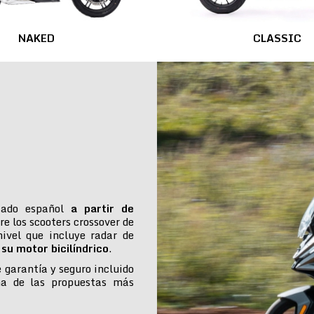
NAKED
CLASSIC
cado español
a partir de
re los scooters crossover de
ivel que incluye radar de
su motor bicilíndrico
.
e garantía y seguro incluido
na de las propuestas más