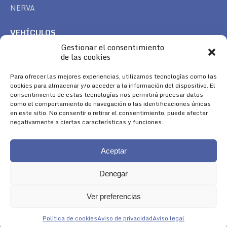
NERVA
VEHÍCULOS
Gestionar el consentimiento
CAN AM
de las cookies
SEA DOO
TREK
Para ofrecer las mejores experiencias, utilizamos tecnologías como las
cookies para almacenar y/o acceder a la información del dispositivo. El
consentimiento de estas tecnologías nos permitirá procesar datos
SÍGUENOS
como el comportamiento de navegación o las identificaciones únicas
en este sitio. No consentir o retirar el consentimiento, puede afectar
Encuéntranos en:
negativamente a ciertas características y funciones.
Facebook
YouTube
Instagram
page
page
page
Aceptar
opens
opens
opens
in
in
in
Denegar
new
new
new
window
window
window
Ver preferencias
Aviso Legal
|
Política de Cookies
|
Diseño 
Política de cookies
Aviso de privacidad
Aviso legal