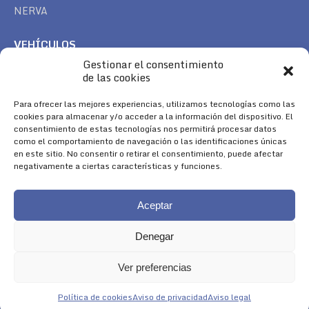
NERVA
VEHÍCULOS
Gestionar el consentimiento
CAN AM
de las cookies
SEA DOO
TREK
Para ofrecer las mejores experiencias, utilizamos tecnologías como las
cookies para almacenar y/o acceder a la información del dispositivo. El
consentimiento de estas tecnologías nos permitirá procesar datos
SÍGUENOS
como el comportamiento de navegación o las identificaciones únicas
en este sitio. No consentir o retirar el consentimiento, puede afectar
Encuéntranos en:
negativamente a ciertas características y funciones.
Facebook
YouTube
Instagram
page
page
page
Aceptar
opens
opens
opens
in
in
in
Denegar
new
new
new
window
window
window
Ver preferencias
Aviso Legal
|
Política de Cookies
|
Diseño 
Política de cookies
Aviso de privacidad
Aviso legal