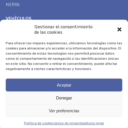
NERVA
VEHÍCULOS
Gestionar el consentimiento
CAN AM
de las cookies
SEA DOO
TREK
Para ofrecer las mejores experiencias, utilizamos tecnologías como las
cookies para almacenar y/o acceder a la información del dispositivo. El
consentimiento de estas tecnologías nos permitirá procesar datos
SÍGUENOS
como el comportamiento de navegación o las identificaciones únicas
en este sitio. No consentir o retirar el consentimiento, puede afectar
Encuéntranos en:
negativamente a ciertas características y funciones.
Facebook
YouTube
Instagram
page
page
page
Aceptar
opens
opens
opens
in
in
in
Denegar
new
new
new
window
window
window
Ver preferencias
Aviso Legal
|
Política de Cookies
|
Diseño 
Política de cookies
Aviso de privacidad
Aviso legal