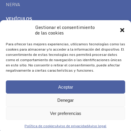
NERVA
VEHÍCULOS
Gestionar el consentimiento
CAN AM
de las cookies
SEA DOO
TREK
Para ofrecer las mejores experiencias, utilizamos tecnologías como las
cookies para almacenar y/o acceder a la información del dispositivo. El
consentimiento de estas tecnologías nos permitirá procesar datos
SÍGUENOS
como el comportamiento de navegación o las identificaciones únicas
en este sitio. No consentir o retirar el consentimiento, puede afectar
Encuéntranos en:
negativamente a ciertas características y funciones.
Facebook
YouTube
Instagram
page
page
page
Aceptar
opens
opens
opens
in
in
in
Denegar
new
new
new
window
window
window
Ver preferencias
Aviso Legal
|
Política de Cookies
|
Diseño 
Política de cookies
Aviso de privacidad
Aviso legal