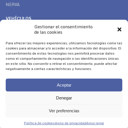
NERVA
VEHÍCULOS
Gestionar el consentimiento
CAN AM
de las cookies
SEA DOO
TREK
Para ofrecer las mejores experiencias, utilizamos tecnologías como las
cookies para almacenar y/o acceder a la información del dispositivo. El
consentimiento de estas tecnologías nos permitirá procesar datos
SÍGUENOS
como el comportamiento de navegación o las identificaciones únicas
en este sitio. No consentir o retirar el consentimiento, puede afectar
Encuéntranos en:
negativamente a ciertas características y funciones.
Facebook
YouTube
Instagram
page
page
page
Aceptar
opens
opens
opens
in
in
in
Denegar
new
new
new
window
window
window
Ver preferencias
Aviso Legal
|
Política de Cookies
|
Diseño 
Política de cookies
Aviso de privacidad
Aviso legal