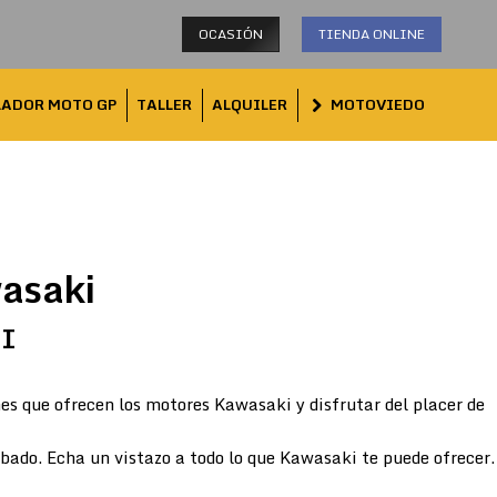
OCASIÓN
TIENDA ONLINE
LADOR MOTO GP
TALLER
ALQUILER
MOTOVIEDO
asaki
TI
es que ofrecen los motores Kawasaki y disfrutar del placer de
abado. Echa un vistazo a todo lo que Kawasaki te puede ofrecer.