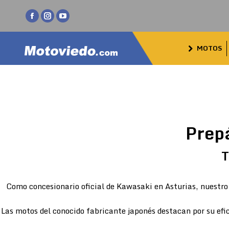
Facebook
Instagram
YouTube
page
page
page
MOTOS
opens
opens
opens
in
in
in
new
new
new
window
window
window
Prep
T
Como concesionario oficial de Kawasaki en Asturias, nuestro 
Las motos del conocido fabricante japonés destacan por su efic