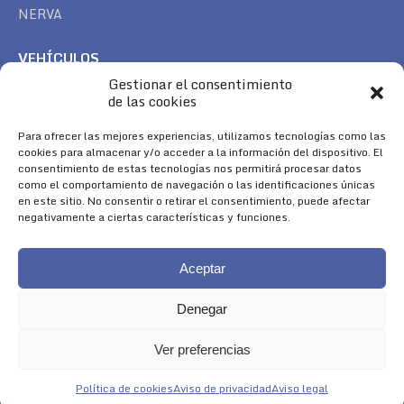
NERVA
VEHÍCULOS
Gestionar el consentimiento
CAN AM
de las cookies
SEA DOO
TREK
Para ofrecer las mejores experiencias, utilizamos tecnologías como las
cookies para almacenar y/o acceder a la información del dispositivo. El
consentimiento de estas tecnologías nos permitirá procesar datos
SÍGUENOS
como el comportamiento de navegación o las identificaciones únicas
en este sitio. No consentir o retirar el consentimiento, puede afectar
Encuéntranos en:
negativamente a ciertas características y funciones.
Facebook
YouTube
Instagram
page
page
page
Aceptar
opens
opens
opens
in
in
in
Denegar
new
new
new
window
window
window
Ver preferencias
Aviso Legal
|
Política de Cookies
|
Diseño 
Política de cookies
Aviso de privacidad
Aviso legal