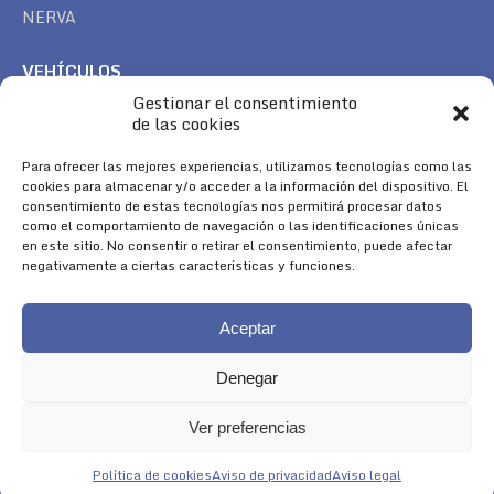
NERVA
VEHÍCULOS
Gestionar el consentimiento
CAN AM
de las cookies
SEA DOO
TREK
Para ofrecer las mejores experiencias, utilizamos tecnologías como las
cookies para almacenar y/o acceder a la información del dispositivo. El
consentimiento de estas tecnologías nos permitirá procesar datos
SÍGUENOS
como el comportamiento de navegación o las identificaciones únicas
en este sitio. No consentir o retirar el consentimiento, puede afectar
Encuéntranos en:
negativamente a ciertas características y funciones.
Facebook
YouTube
Instagram
page
page
page
Aceptar
opens
opens
opens
in
in
in
Denegar
new
new
new
window
window
window
Ver preferencias
Aviso Legal
|
Política de Cookies
|
Diseño 
Política de cookies
Aviso de privacidad
Aviso legal