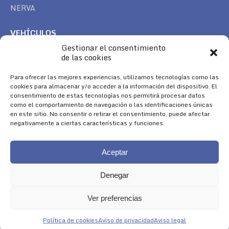
NERVA
VEHÍCULOS
Gestionar el consentimiento
CAN AM
de las cookies
SEA DOO
TREK
Para ofrecer las mejores experiencias, utilizamos tecnologías como las
cookies para almacenar y/o acceder a la información del dispositivo. El
consentimiento de estas tecnologías nos permitirá procesar datos
SÍGUENOS
como el comportamiento de navegación o las identificaciones únicas
en este sitio. No consentir o retirar el consentimiento, puede afectar
Encuéntranos en:
negativamente a ciertas características y funciones.
Facebook
YouTube
Instagram
page
page
page
Aceptar
opens
opens
opens
in
in
in
Denegar
new
new
new
window
window
window
Ver preferencias
Aviso Legal
|
Política de Cookies
|
Diseño 
Política de cookies
Aviso de privacidad
Aviso legal