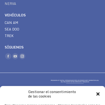
NERVA
VEHÍCULOS
CAN AM
SEA DOO
TREK
SÍGUENOS
Encuéntranos en:
Facebook
YouTube
Instagram
page
page
page
opens
opens
opens
in
in
in
new
new
new
window
window
window
Gestionar el consentimiento
de las cookies
Aviso Legal
|
Política de Cookies
|
Diseño 