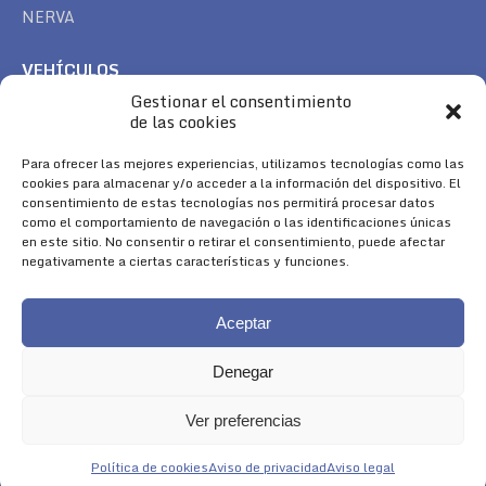
NERVA
VEHÍCULOS
Gestionar el consentimiento
CAN AM
de las cookies
SEA DOO
TREK
Para ofrecer las mejores experiencias, utilizamos tecnologías como las
cookies para almacenar y/o acceder a la información del dispositivo. El
consentimiento de estas tecnologías nos permitirá procesar datos
SÍGUENOS
como el comportamiento de navegación o las identificaciones únicas
en este sitio. No consentir o retirar el consentimiento, puede afectar
Encuéntranos en:
negativamente a ciertas características y funciones.
Facebook
YouTube
Instagram
page
page
page
Aceptar
opens
opens
opens
in
in
in
Denegar
new
new
new
window
window
window
Ver preferencias
Aviso Legal
|
Política de Cookies
|
Diseño 
Política de cookies
Aviso de privacidad
Aviso legal