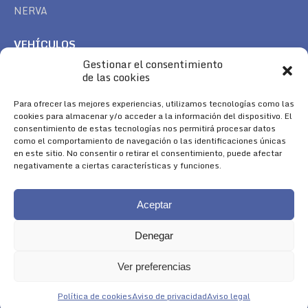
NERVA
VEHÍCULOS
Gestionar el consentimiento
CAN AM
de las cookies
SEA DOO
TREK
Para ofrecer las mejores experiencias, utilizamos tecnologías como las
cookies para almacenar y/o acceder a la información del dispositivo. El
consentimiento de estas tecnologías nos permitirá procesar datos
SÍGUENOS
como el comportamiento de navegación o las identificaciones únicas
en este sitio. No consentir o retirar el consentimiento, puede afectar
Encuéntranos en:
negativamente a ciertas características y funciones.
Facebook
YouTube
Instagram
page
page
page
Aceptar
opens
opens
opens
in
in
in
Denegar
new
new
new
window
window
window
Ver preferencias
Aviso Legal
|
Política de Cookies
|
Diseño 
Política de cookies
Aviso de privacidad
Aviso legal