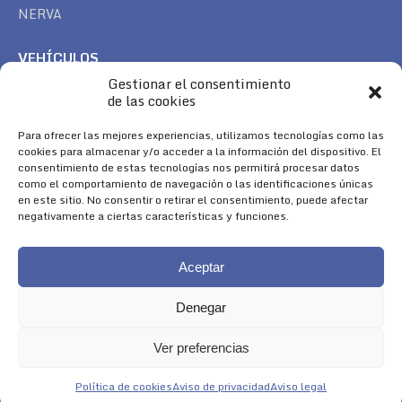
NERVA
VEHÍCULOS
Gestionar el consentimiento
CAN AM
de las cookies
SEA DOO
TREK
Para ofrecer las mejores experiencias, utilizamos tecnologías como las
cookies para almacenar y/o acceder a la información del dispositivo. El
consentimiento de estas tecnologías nos permitirá procesar datos
SÍGUENOS
como el comportamiento de navegación o las identificaciones únicas
en este sitio. No consentir o retirar el consentimiento, puede afectar
Encuéntranos en:
negativamente a ciertas características y funciones.
Facebook
YouTube
Instagram
page
page
page
Aceptar
opens
opens
opens
in
in
in
Denegar
new
new
new
window
window
window
Ver preferencias
Aviso Legal
|
Política de Cookies
|
Diseño 
Política de cookies
Aviso de privacidad
Aviso legal