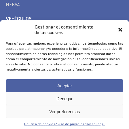
NERVA
VEHÍCULOS
Gestionar el consentimiento
CAN AM
de las cookies
SEA DOO
TREK
Para ofrecer las mejores experiencias, utilizamos tecnologías como las
cookies para almacenar y/o acceder a la información del dispositivo. El
consentimiento de estas tecnologías nos permitirá procesar datos
SÍGUENOS
como el comportamiento de navegación o las identificaciones únicas
en este sitio. No consentir o retirar el consentimiento, puede afectar
Encuéntranos en:
negativamente a ciertas características y funciones.
Facebook
YouTube
Instagram
page
page
page
Aceptar
opens
opens
opens
in
in
in
Denegar
new
new
new
window
window
window
Ver preferencias
Aviso Legal
|
Política de Cookies
|
Diseño 
Política de cookies
Aviso de privacidad
Aviso legal