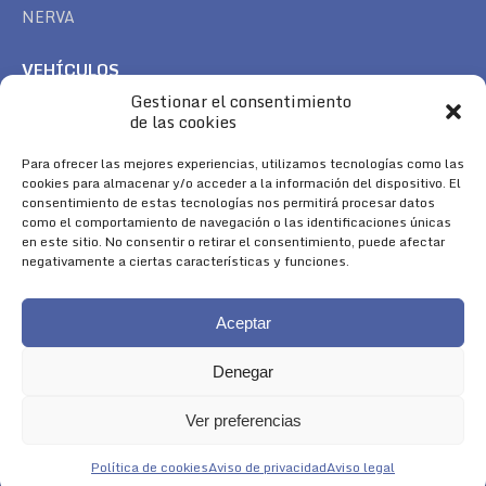
NERVA
VEHÍCULOS
Gestionar el consentimiento
CAN AM
de las cookies
SEA DOO
TREK
Para ofrecer las mejores experiencias, utilizamos tecnologías como las
cookies para almacenar y/o acceder a la información del dispositivo. El
consentimiento de estas tecnologías nos permitirá procesar datos
SÍGUENOS
como el comportamiento de navegación o las identificaciones únicas
en este sitio. No consentir o retirar el consentimiento, puede afectar
Encuéntranos en:
negativamente a ciertas características y funciones.
Facebook
YouTube
Instagram
page
page
page
Aceptar
opens
opens
opens
in
in
in
Denegar
new
new
new
window
window
window
Ver preferencias
Aviso Legal
|
Política de Cookies
|
Diseño 
Política de cookies
Aviso de privacidad
Aviso legal