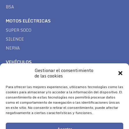
BSA
MOTOS ELÉCTRICAS
SUPER SOCO
SILENCE
NERVA
VEHÍCULOS
Gestionar el consentimiento
CAN AM
de las cookies
SEA DOO
Para ofrecer las mejores experiencias, utilizamos tecnologías como las
TREK
cookies para almacenar y/o acceder a la información del dispositivo. El
consentimiento de estas tecnologías nos permitirá procesar datos
SÍGUENOS
como el comportamiento de navegación o las identificaciones únicas
en este sitio. No consentir o retirar el consentimiento, puede afectar
Encuéntranos en:
negativamente a ciertas características y funciones.
Facebook
YouTube
Instagram
page
page
page