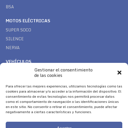
BSA
MOTOS ELÉCTRICAS
SUPER SOCO
SILENCE
NERVA
VEHÍCULOS
Gestionar el consentimiento
CAN AM
de las cookies
SEA DOO
Para ofrecer las mejores experiencias, utilizamos tecnologías como las
TREK
cookies para almacenar y/o acceder a la información del dispositivo. El
consentimiento de estas tecnologías nos permitirá procesar datos
SÍGUENOS
como el comportamiento de navegación o las identificaciones únicas
en este sitio. No consentir o retirar el consentimiento, puede afectar
Encuéntranos en:
negativamente a ciertas características y funciones.
Facebook
YouTube
Instagram
page
page
page