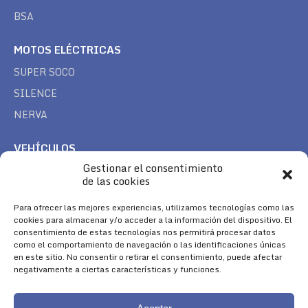
BSA
MOTOS ELÉCTRICAS
SUPER SOCO
SILENCE
NERVA
VEHÍCULOS
Gestionar el consentimiento
CAN AM
de las cookies
SEA DOO
Para ofrecer las mejores experiencias, utilizamos tecnologías como las
TREK
cookies para almacenar y/o acceder a la información del dispositivo. El
consentimiento de estas tecnologías nos permitirá procesar datos
SÍGUENOS
como el comportamiento de navegación o las identificaciones únicas
en este sitio. No consentir o retirar el consentimiento, puede afectar
Encuéntranos en:
negativamente a ciertas características y funciones.
Facebook
YouTube
Instagram
page
page
page