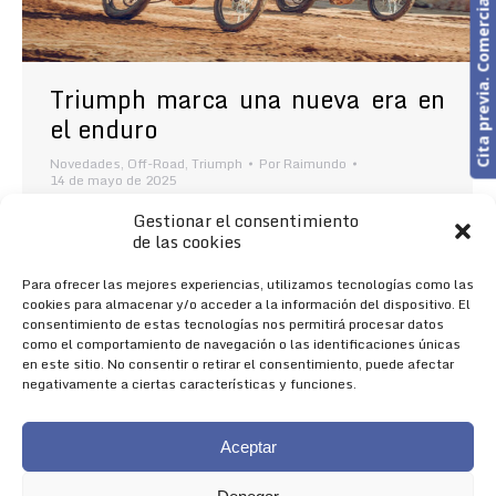
Cita previa. Comercial o Taller
Triumph marca una nueva era en
el enduro
Novedades
,
Off-Road
,
Triumph
Por
Raimundo
14 de mayo de 2025
Triumph Asturias Off-Road Cuanto más duro,
Gestionar el consentimiento
mejor Triumph Motorcycles tiene el orgullo de
de las cookies
presentar su nueva gama de enduro, que ofrece
prestaciones de competición a los pilotos que solo
Para ofrecer las mejores experiencias, utilizamos tecnologías como las
se conforman con lo mejor. Diseñadas para
cookies para almacenar y/o acceder a la información del dispositivo. El
dominar el segmento off-road, la TF 250-E y la TF
consentimiento de estas tecnologías nos permitirá procesar datos
450-E, están homologadas para circular por la vía
como el comportamiento de navegación o las identificaciones únicas
pública,…
en este sitio. No consentir o retirar el consentimiento, puede afectar
negativamente a ciertas características y funciones.
Aceptar